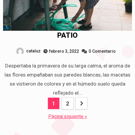
PATIO
cataluz
febrero 3, 2022
0
Comentario
Despertaba la primavera de su larga calma, el aroma de
las flores empañaban sus paredes blancas, las macetas
se vistieron de colores y en el húmedo suelo queda
reflejado el…
Navegación
1
2
de
Página siguiente »
entradas