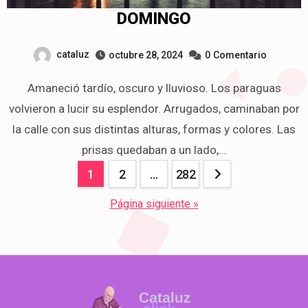
DOMINGO
cataluz
octubre 28, 2024
0
Comentario
Amaneció tardío, oscuro y lluvioso. Los paraguas
volvieron a lucir su esplendor. Arrugados, caminaban por
la calle con sus distintas alturas, formas y colores. Las
prisas quedaban a un lado,…
Navegación
1
2
…
282
de
Página siguiente »
entradas