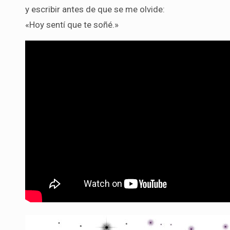
y escribir antes de que se me olvide:
«Hoy sentí que te soñé.»