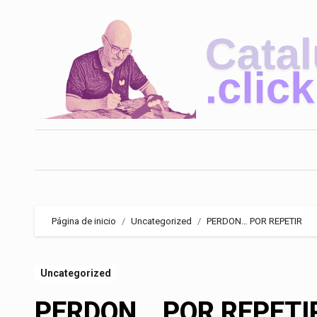
Saltar
al
contenido
Página de inicio
Uncategorized
PERDON… POR REPETIR
Uncategorized
PERDON… POR REPETI