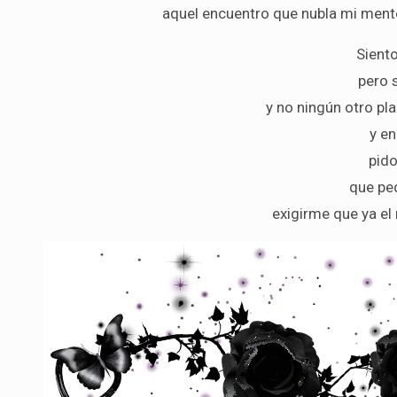
aquel encuentro que nubla mi mente 
Siento
pero s
y no ningún otro pla
y e
pido
que ped
exigirme que ya el