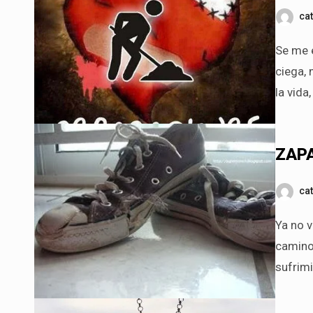
ca
Se me está rompiendo el alma a pedazos, la claridad del día me
ciega,
la vida
ZAPA
ca
Ya no viven en los zapatos mis deseos, ni mis manos atrapan
camino
sufrimi