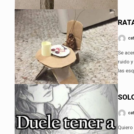
RAT
ca
Se acerca la mañana y sus entresijos. Asustadas por el asomar del
ruido y
las es
SOL
ca
Quiero ser el consuelo que peine tu cabello, brisa que a tus labios