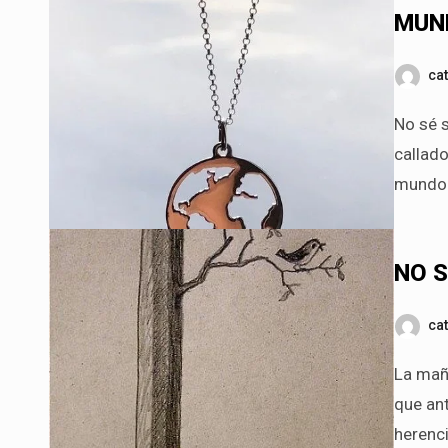
MUN
ca
No sé si es mentido cuando al mundo la verdad dolorosa he
callad
mundo 
NO S
ca
La mañana despertó despeinada, alborotada y sin prisa, esperando
que an
herenc