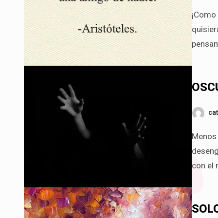
¡Como quisiera no haber sido nunca! Lo que nunca he sido. ¡Cómo
quisier
pensam
OSC
ca
Menos temeroso de morir que de vivir tan ardiosamente
deseng
con el 
SOLO