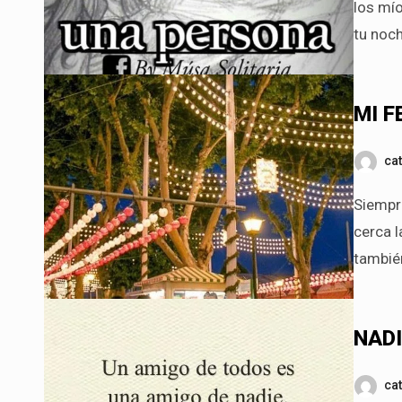
los mí
tu noch
MI F
ca
Siempre he sido feliz en mi tristeza. Nunca sentí pena de no vivir de
cerca l
tambié
NADI
ca