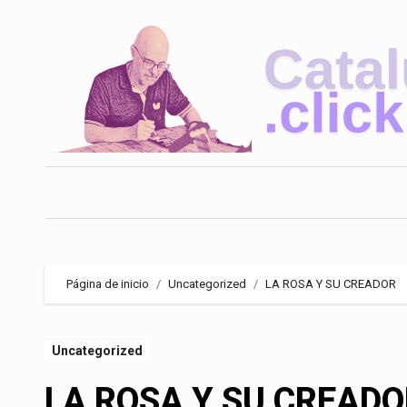
Saltar
al
contenido
Página de inicio
Uncategorized
LA ROSA Y SU CREADOR
Uncategorized
LA ROSA Y SU CREADO