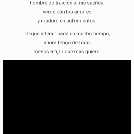
hombre de traición a mis sueños,
verde con los amores
y maduro en sufrimientos.
Llegué a tener nada en mucho tiempo,
ahora tengo de todo,
menos a ti, lo que más quiero.