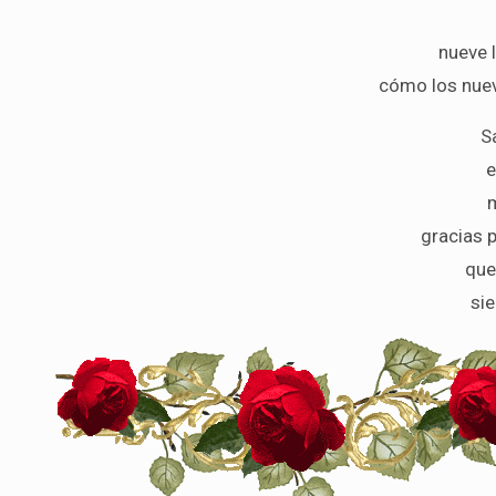
nueve 
cómo los nuev
S
e
m
gracias 
que
sie