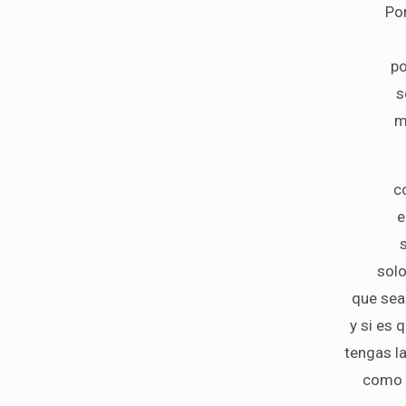
Po
p
s
m
c
e
s
solo
que seas
y si es 
tengas l
como e