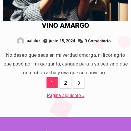
VINO AMARGO
cataluz
junio 15, 2024
0
Comentario
No deseo que seas en mí verdad amarga, ni licor agrio
que pasó por mi garganta, aunque para ti ya sea vino que
no emborracha y uva que se convirtió…
Navegación
1
2
de
Página siguiente »
entradas