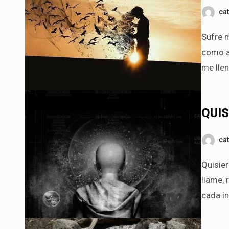
ca
Sufre mi corazón una lejanía cercana y amarga, mi delito haberte
como a
me lle
QUIS
ca
Quisiera ser tu punto y aparte, tu consuelo cuando la pasión te
llame,
cada in