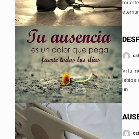
muerte
eternam
DES
ca
Vi la muerte en su mirada, sentí el sudor frío de sus mejillas en mis
labios 
un…
AUS
ca