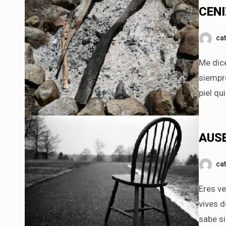
CEN
ca
Me dicen que mis versos son siempre tristes. Que mis palabras
siempre
piel qu
AUS
ca
Eres verdadera ausencia y a la vez eterna presencia. Distancia que
vives d
sabe si