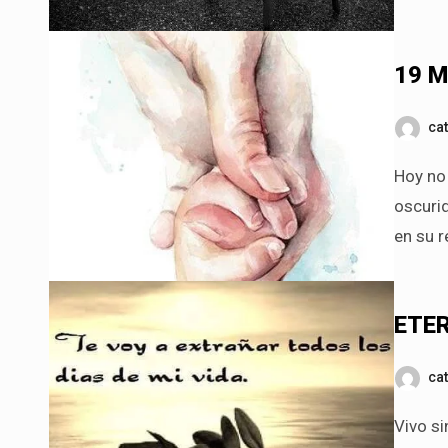
19 
ca
Hoy no es un domingo más. No es un amanecer que se pierde en la
oscurid
en su r
ETE
ca
Vivo sin tiempo ni horizonte. Vivo tu ausencia para contigo hasta mi