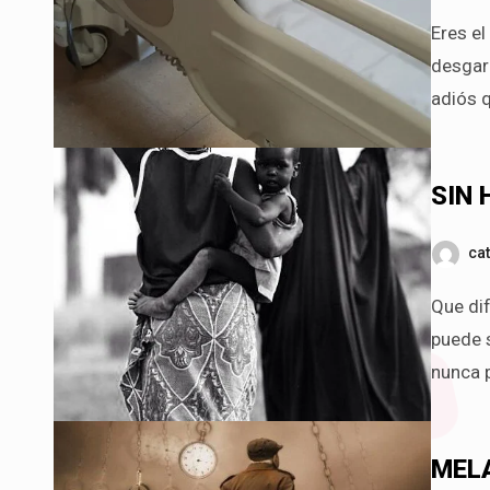
Eres el vacío en mi alma, la dueña de mi desespero. Grito que
desgarr
adiós q
SIN
ca
Que difícil escribir lo que por dentro uno no puede sentir, Qué difícil
puede 
nunca 
MEL