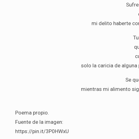
Sufre
mi delito haberte c
Tu
qu
c
solo la caricia de alguna
Se que
mientras mi alimento sig
Poema propio.
Fuente de la imagen:
https://pin.it/3P0HWxU