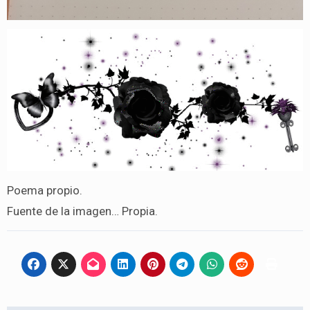
Poema propio.
Fuente de la imagen… Propia.