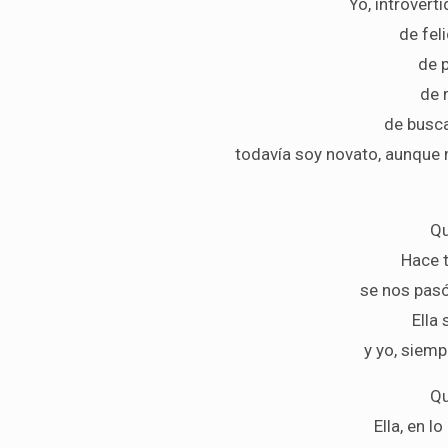
Yo, introver
de fel
de 
de 
de busc
todavía soy novato, aunque 
Qu
Hace 
se nos pasó
Ella 
y yo, siem
Qu
Ella, en 