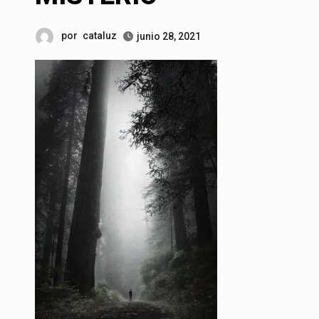
por
cataluz
junio 28, 2021