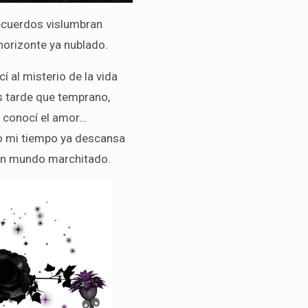
cuerdos vislumbran
horizonte ya nublado.
í al misterio de la vida
 tarde que temprano,
conocí el amor…
 mi tiempo ya descansa
un mundo marchitado.