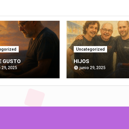
egorized
Uncategorized
E GUSTO
HIJOS
o 29, 2025
junio 29, 2025