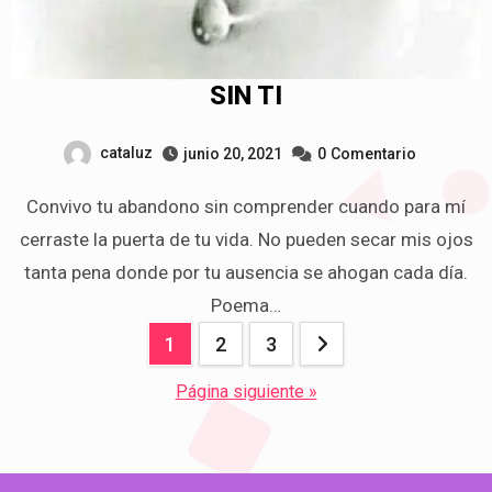
SIN TI
cataluz
junio 20, 2021
0
Comentario
Convivo tu abandono sin comprender cuando para mí
cerraste la puerta de tu vida. No pueden secar mis ojos
tanta pena donde por tu ausencia se ahogan cada día.
Poema…
Navegación
1
2
3
de
Página siguiente »
entradas