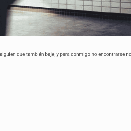
alguien que también baje, y para conmigo no encontrarse no