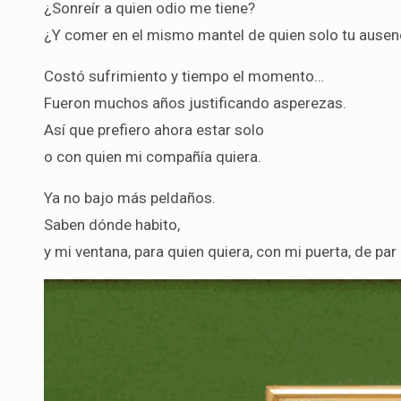
¿Sonreír a quien odio me tiene?
¿Y comer en el mismo mantel de quien solo tu ausen
Costó sufrimiento y tiempo el momento…
Fueron muchos años justificando asperezas.
Así que prefiero ahora estar solo
o con quien mi compañía quiera.
Ya no bajo más peldaños.
Saben dónde habito,
y mi ventana, para quien quiera, con mi puerta, de par 