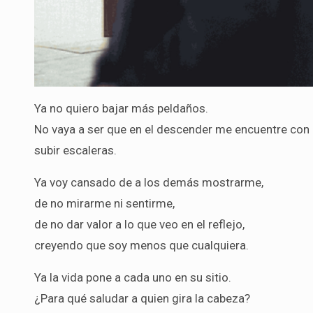
Ya no quiero bajar más peldaños.
No vaya a ser que en el descender me encuentre con 
subir escaleras.
Ya voy cansado de a los demás mostrarme,
de no mirarme ni sentirme,
de no dar valor a lo que veo en el reflejo,
creyendo que soy menos que cualquiera.
Ya la vida pone a cada uno en su sitio.
¿Para qué saludar a quien gira la cabeza?