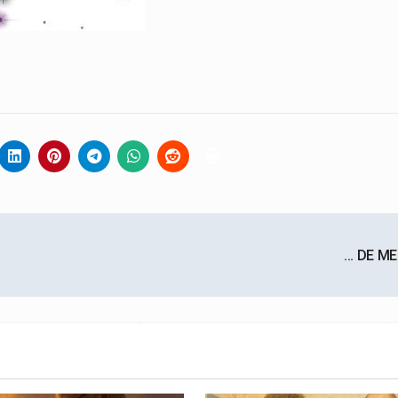
… DE M