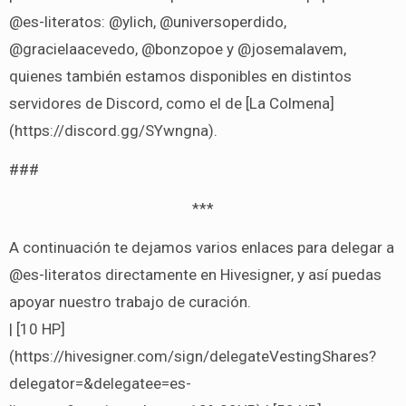
@es-literatos: @ylich, @universoperdido,
@gracielaacevedo, @bonzopoe y @josemalavem,
quienes también estamos disponibles en distintos
servidores de Discord, como el de [La Colmena]
(https://discord.gg/SYwngna).
###
***
A continuación te dejamos varios enlaces para delegar a
@es-literatos directamente en Hivesigner, y así puedas
apoyar nuestro trabajo de curación.
| [10 HP]
(https://hivesigner.com/sign/delegateVestingShares?
delegator=&delegatee=es-