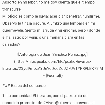
Absorto en mi labor, no me doy cuenta que el tiempo
transcurre.
Mi oficio es como la lluvia: acariciar, penetrar, hundirme.
Observo la tinaja oscura. Alumbro una lámpara en mi
duermevela. Siento mi arruga y mi enigma, pero ¿dónde
el hallazgo por venir, o una mañana clara en las
calzadas?
![Antología de Juan Sánchez Peláez.jpg]
(https://files.peakd.com/file/peakd-hive/es-
literatos/23yd9mozAYUnYoDcdZqJZxUV1YPRPbBK73iMy
– [Fuente]()
### Bases del concurso
1. La comunidad #Literatos, con el patrocinio del
conocido promotor de #Hive: @bluemist, convoca al