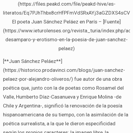
(https://files.peakd.com/file/peakd-hive/es-
literatos/Eq7PJhThbx8crHfPFmVdSRxAYj3aGZDXS4sCV
El poeta Juan Sánchez Peláez en París – [Fuente]
(https://www.ieturolenses.org/revista_turia/index.php/act
desamparo-y-erotismo-en-la-poesia-de-juan-sanchez-
pelaez)
[**Juan Sánchez Peláez**]
(https://historico.prodavinci.com/blogs/juan-sanchez-
pelaez-por-alejandro-oliveros/) fue autor de una obra
poética que, junto con la de poetas como Rosamel del
Valle, Humberto Díaz-Casanueva y Enrique Molina -de
Chile y Argentina-, significó la renovación de la poesía
hispanoamericana de su tiempo, con la asimilación de la
poética surrealista, a la que le dieron especificidad
según los propios caracteres: la imagen libre, la