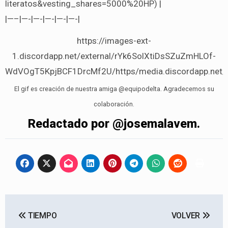
literatos&vesting_shares=5000%20HP) |
|—–|—-|—-|—-|—-|—-|
https://images-ext-
1.discordapp.net/external/rYk6SolXtiDsSZuZmHLOf-
WdVOgT5KpjBCF1DrcMf2U/https/media.discordapp.net/
El gif es creación de nuestra amiga @equipodelta. Agradecemos su
colaboración.
Redactado por @josemalavem.
Navegación
TIEMPO
VOLVER
de