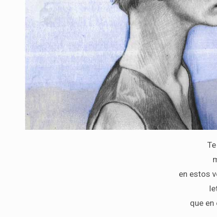
Te
m
en estos v
le
que en 