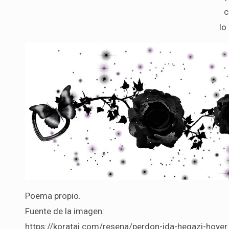
c
lo
Poema propio.
Fuente de la imagen:
https://koratai.com/resena/perdon-ida-hegazi-hoyer