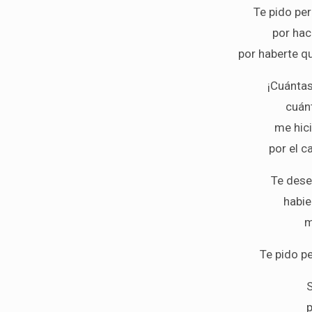
Te pido pe
por hac
por haberte q
¡Cuánta
cuánt
me hici
por el c
Te dese
habie
m
Te pido p
S