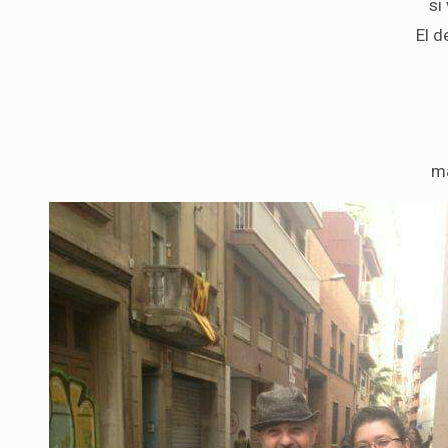
si
El d
ma