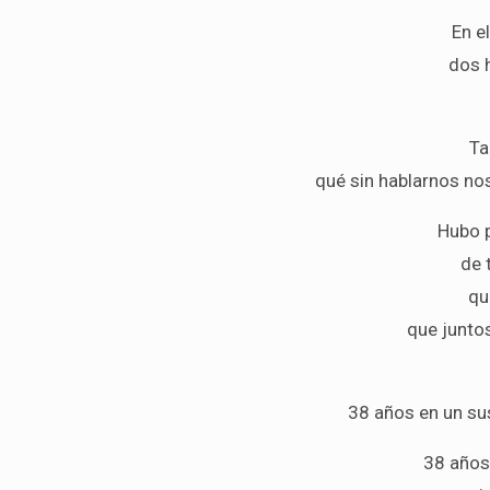
En e
dos 
Ta
qué sin hablarnos no
Hubo 
de 
qu
que junto
38 años en un sus
38 años