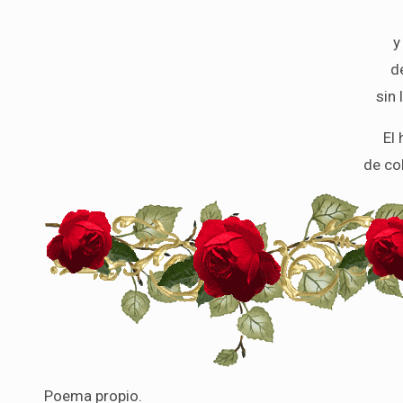
y
d
sin 
El 
de col
Poema propio.