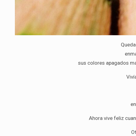
Quedab
enma
sus colores apagados mar
Viví
en
Ahora vive feliz cuan
O