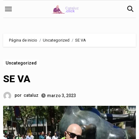
Saltar
al
contenido
Página de inicio
Uncategorized
SE VA
Uncategorized
SE VA
por
cataluz
marzo 3, 2023