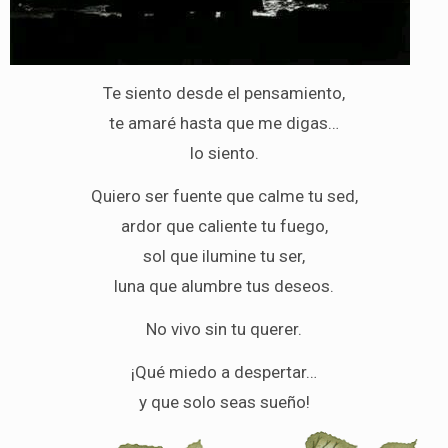
Te siento desde el pensamiento,
te amaré hasta que me digas…
lo siento.
Quiero ser fuente que calme tu sed,
ardor que caliente tu fuego,
sol que ilumine tu ser,
luna que alumbre tus deseos.
No vivo sin tu querer.
¡Qué miedo a despertar…
y que solo seas sueño!