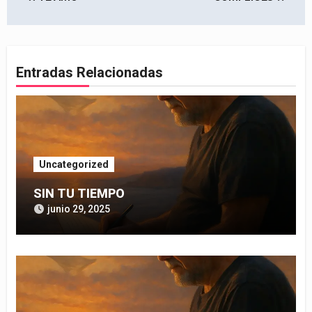
de
entradas
Entradas Relacionadas
Uncategorized
SIN TU TIEMPO
junio 29, 2025