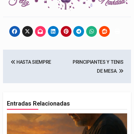
Navegación
HASTA SIEMPRE
PRINCIPIANTES Y TENIS
de
DE MESA.
entradas
Entradas Relacionadas