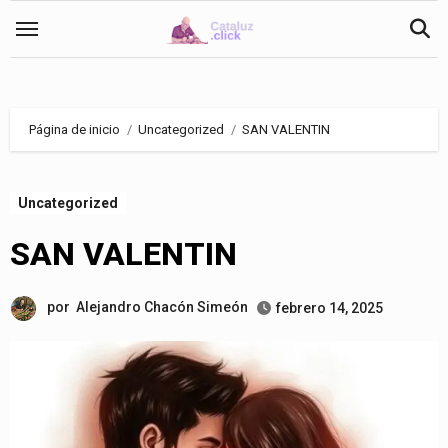
Saltar
al
contenido
Página de inicio
Uncategorized
SAN VALENTIN
Uncategorized
SAN VALENTIN
por
Alejandro Chacón Simeón
febrero 14, 2025