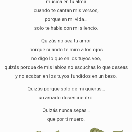
música en tu alma
cuando te cantan mis versos,
porque en mi vida…
solo te habla con mi silencio.
Quizás no sea tu amor
porque cuando te miro a los ojos
no digo lo que en los tuyos veo,
quizás porque de mis labios no escuchas lo que deseas
y no acaban en los tuyos fundidos en un beso.
Quizás porque solo de mi quieras…
un amado desencuentro.
Quizás nunca sepas…
que por ti muero.