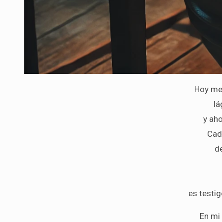
Hoy me 
lá
y ah
Cad
d
es testig
En mi