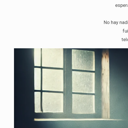
espera
No hay nadi
fu
tel