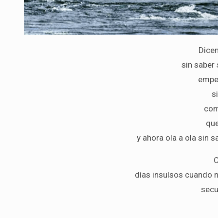
Dicen
sin saber 
empe
s
com
que
y ahora ola a ola sin 
C
días insulsos cuando
secu