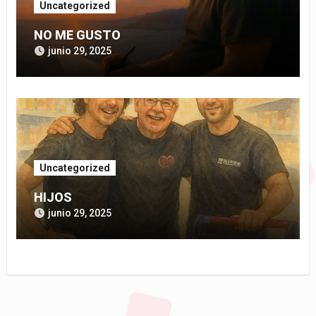
Uncategorized
NO ME GUSTO
junio 29, 2025
Uncategorized
HIJOS
junio 29, 2025