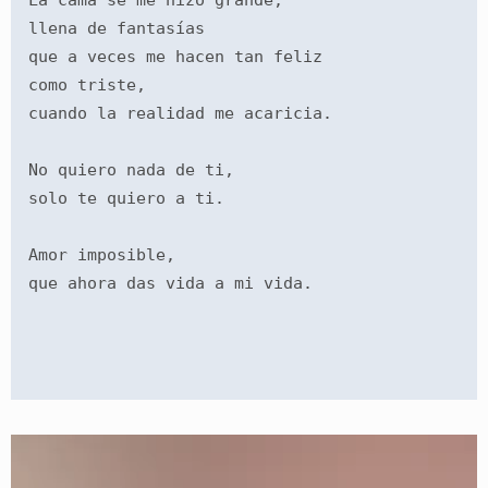
La cama se me hizo grande,
llena de fantasías
que a veces me hacen tan feliz
como triste,
cuando la realidad me acaricia.
No quiero nada de ti,
solo te quiero a ti.
Amor imposible,
que ahora das vida a mi vida.