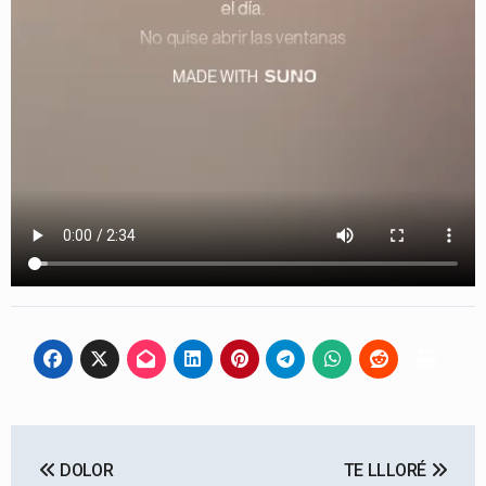
Navegación
DOLOR
TE LLLORÉ