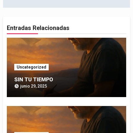
de
entradas
Entradas Relacionadas
Uncategorized
SIN TU TIEMPO
junio 29, 2025