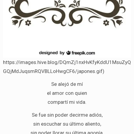
https://images.hive.blog/DQmZj1nxHvKfyKddU1MsuZyQ
GQjMdJuqsmRQVBLLoHwgCF6/japones.gif)
Se alejó de mí
el amor con quien
compartí mi vida.
Se fue sin poder decirme adiós,
sin escuchar su último aliento,
sin poder llorar su última agonía.