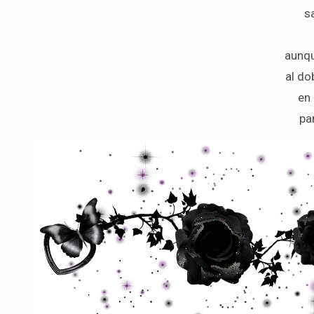
s
aunqu
al do
en
pa