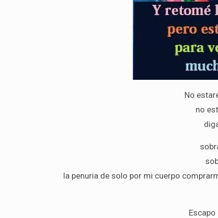
No estaré
no es
dig
sobr
sob
la penuria de solo por mi cuerpo comprarm
Escapo 