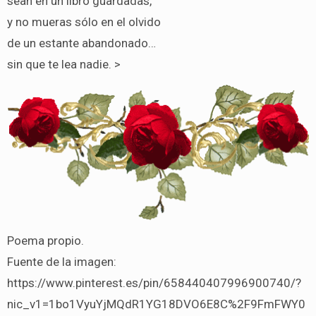
sean en un libro guardadas,
y no mueras sólo en el olvido
de un estante abandonado…
sin que te lea nadie. >
Poema propio.
Fuente de la imagen:
https://www.pinterest.es/pin/658440407996900740/?
nic_v1=1bo1VyuYjMQdR1YG18DVO6E8C%2F9FmFWY0