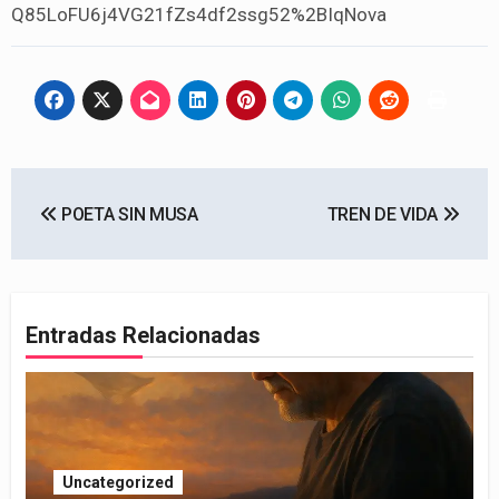
Q85LoFU6j4VG21fZs4df2ssg52%2BIqNova
Navegación
POETA SIN MUSA
TREN DE VIDA
de
entradas
Entradas Relacionadas
Uncategorized