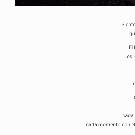
Sient
qu
El
es 
cada 
cada momento con ell