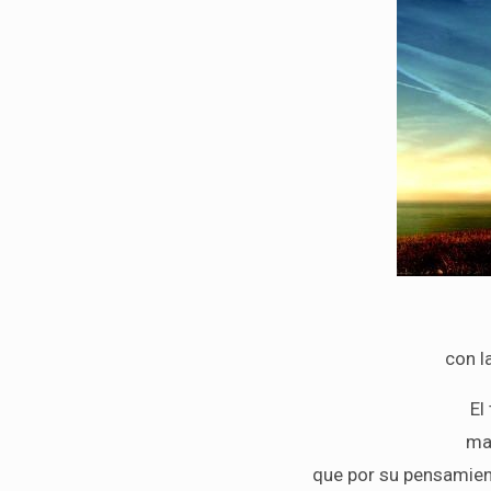
con l
El
mal
que por su pensamient