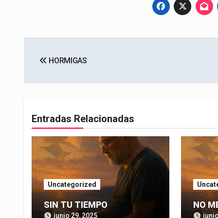
Navegación
HORMIGAS
de
entradas
Entradas Relacionadas
Uncategorized
Uncat
SIN TU TIEMPO
NO M
junio 29, 2025
juni