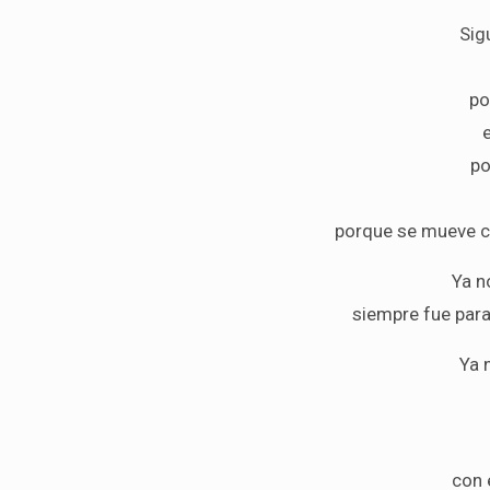
Sig
po
po
porque se mueve c
Ya n
siempre fue para
Ya 
con 