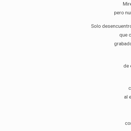
Mir
pero nu
Solo desencuentro
que 
grabado
de 
c
al 
co