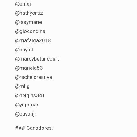
@erilej
@nathyortiz
@issymarie
@giocondina
@mafalda2018
@naylet
@marcybetancourt
@mariela53
@rachelcreative
@mllg
@helgins341
@yujomar
@pavanjr
### Ganadores: