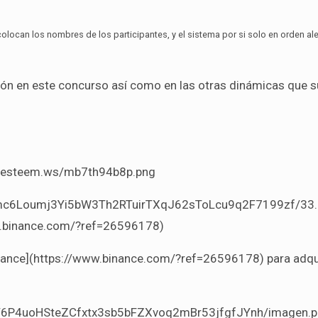
olocan los nombres de los participantes, y el sistema por si solo en orden ale
ón en este concurso así como en las otras dinámicas que s
g.esteem.ws/mb7th94b8p.png
/DQmc6Loumj3Yi5bW3Th2RTuirTXqJ62sToLcu9q2F7199zf/33.
w.binance.com/?ref=26596178)
ance](https://www.binance.com/?ref=26596178) para adqui
zGV6P4uoHSteZCfxtx3sb5bFZXvoq2mBr53jfgfJYnh/imagen.p