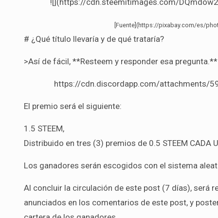
![](https://cdn.steemitimages.com/DQmd
[Fuente](https://pixabay.com/es/p
# ¿Qué título llevaría y de qué trataría?
>Así de fácil, **Resteem y responder esa pregunta.**
https://cdn.discordapp.com/attachment
El premio será el siguiente:
1.5 STEEM,
Distribuido en tres (3) premios de 0.5 STEEM CADA 
Los ganadores serán escogidos con el sistema alea
Al concluir la circulación de este post (7 días), será
anunciados en los comentarios de este post, y poster
cartera de los ganadores.