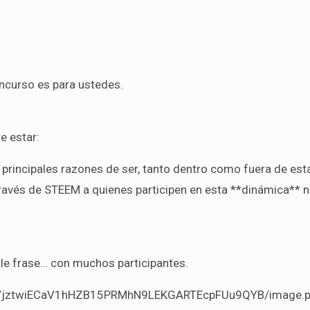
curso es para ustedes.
 estar:
rincipales razones de ser, tanto dentro como fuera de est
ravés de STEEM a quienes participen en esta **dinámica** n
e frase… con muchos participantes.
ztrVjztwiECaV1hHZB15PRMhN9LEKGARTEcpFUu9QYB/image.p