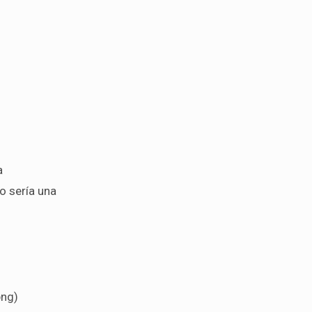
a
o sería una
ng)