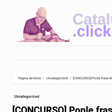
Saltar
al
contenido
Página de inicio
Uncategorized
[CONCURSO] Ponle frase d
Uncategorized
[CONCURSO] Ponle fra