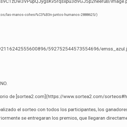
ow2s9C1zDw3VPupQJygsKv5rqsxpu3d9GJ5p2neeruB/image.
hotos/las-manos-cohesi%C3%B3n-juntos-humanos-2888625/)
s/592116242555600896/592752544573554696/emss_azul.
UNO.
torio de [sortea2.com](https://www.sortea2.com/sorteos#
 realizado el sorteo con todos los participantes, los ganadore
iormente se entregaran los premios, que llegaran directame