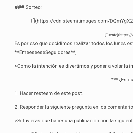
### Sorteo:
![](https://cdn.steemitimages.com/DQmY
[Fuente](https:
Es por eso que decidimos realizar todos los lunes este divertido concurso para todos nuestros
**EmeeseeseSeguidores**,.
>Como la intención es divertirnos y poner a volar la i
***¿En qu
1. Hacer resteem de este post.
2. Responder la siguiente pregunta en los comentario
>Si tuvieras que hacer una publicación con la siguien