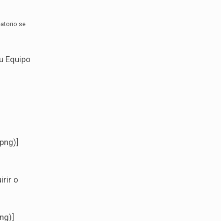
atorio se
u Equipo
png)]
rir o
ng)]