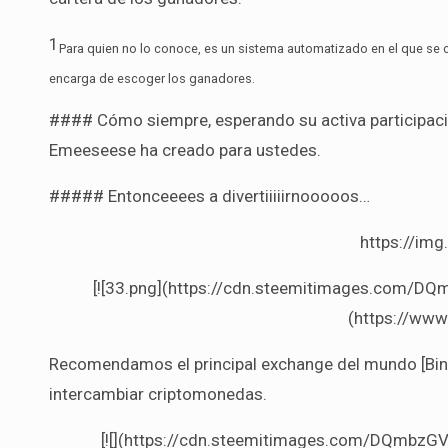
1
Para quien no lo conoce, es un sistema automatizado en el que se c
encarga de escoger los ganadores.
#### Cómo siempre, esperando su activa participaci
Emeeseese ha creado para ustedes.
##### Entonceeees a divertiiiiirnooooos…
https://im
[![33.png](https://cdn.steemitimages.com
(https://ww
Recomendamos el principal exchange del mundo [Bin
intercambiar criptomonedas.
[![](https://cdn.steemitimages.com/DQmb