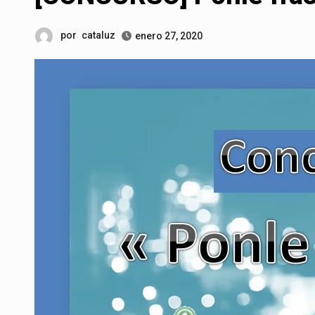
por
cataluz
enero 27, 2020