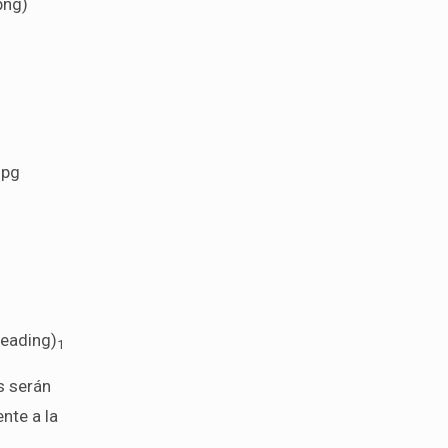
png)
jpg
heading)
1
s serán
nte a la