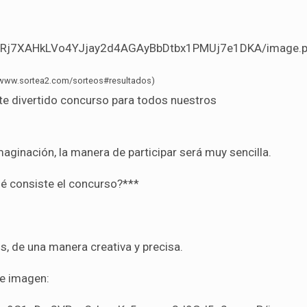
gX2Rj7XAHkLVo4YJjay2d4AGAyBbDtbx1PMUj7e1DKA/image.p
//www.sortea2.com/sorteos#resultados)
maginación, la manera de participar será muy sencilla.
é consiste el concurso?***
s, de una manera creativa y precisa.
te imagen: