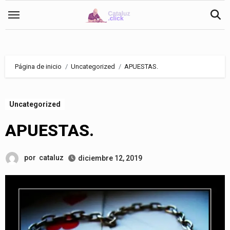
Saltar
al
contenido
Página de inicio
Uncategorized
APUESTAS.
Uncategorized
APUESTAS.
por
cataluz
diciembre 12, 2019