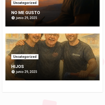
Uncategorized
NO ME GUSTO
junio 29, 2025
Uncategorized
HIJOS
junio 29, 2025