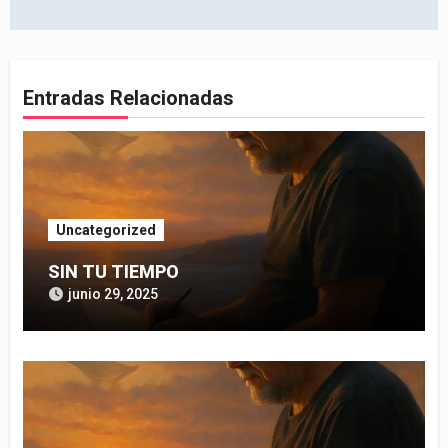
entradas
Entradas Relacionadas
Uncategorized
SIN TU TIEMPO
junio 29, 2025