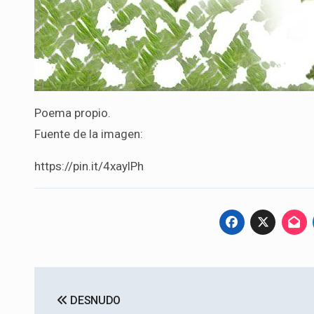
Poema propio.
Fuente de la imagen:
https://pin.it/4xaylPh
Navegación
DESNUDO
de