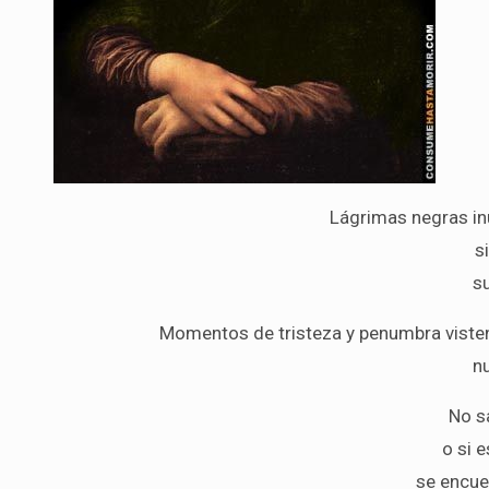
Lágrimas negras i
s
s
Momentos de tristeza y penumbra visten
n
No sa
o si 
se encue