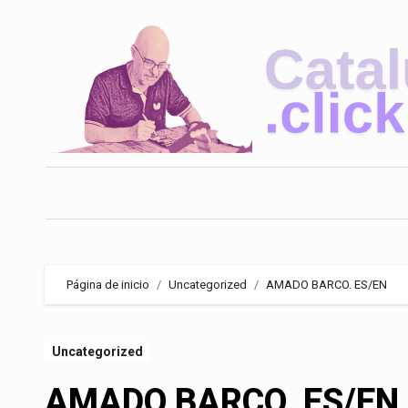
Saltar
al
contenido
Página de inicio
Uncategorized
AMADO BARCO. ES/EN
Uncategorized
AMADO BARCO. ES/EN