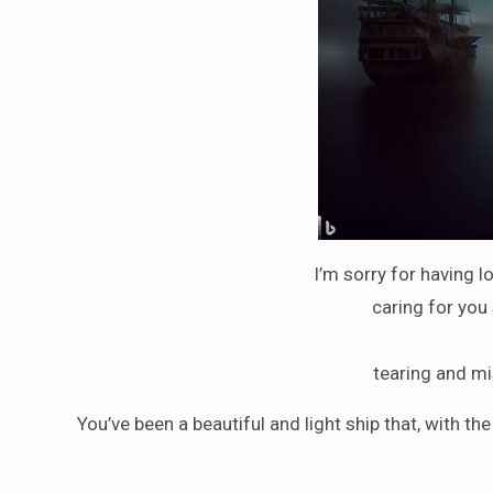
I’m sorry for having l
caring for yo
tearing and m
You’ve been a beautiful and light ship that, with t