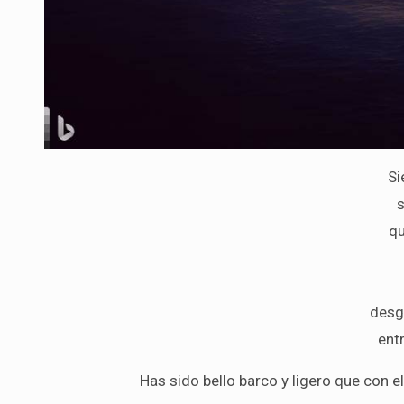
Si
s
qu
desg
ent
Has sido bello barco y ligero que con e