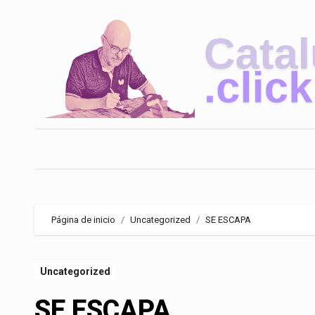
Saltar
al
contenido
Página de inicio
Uncategorized
SE ESCAPA
Uncategorized
SE ESCAPA