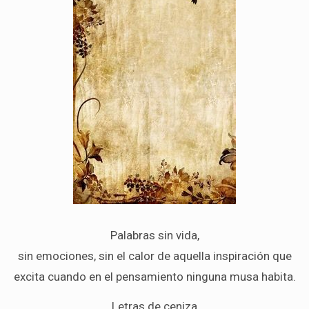
Palabras sin vida,
sin emociones, sin el calor de aquella inspiración que
excita cuando en el pensamiento ninguna musa habita.
Letras de ceniza