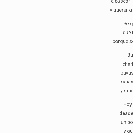
a buscar 
y querer 
Sé q
que 
porque so
Bu
char
payas
truhá
y mad
Hoy 
desde
un p
y qu