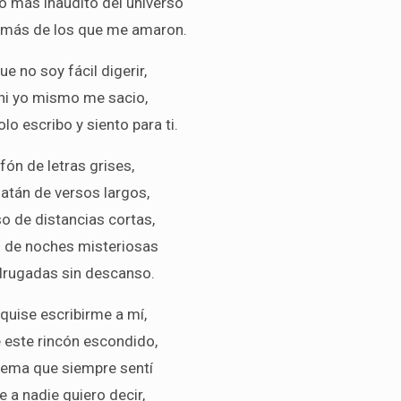
lo más inaudito del universo
a más de los que me amaron.
ue no soy fácil digerir,
ni yo mismo me sacio,
lo escribo y siento para ti.
fón de letras grises,
latán de versos largos,
o de distancias cortas,
n de noches misteriosas
rugadas sin descanso.
quise escribirme a mí,
 este rincón escondido,
oema que siempre sentí
e a nadie quiero decir,