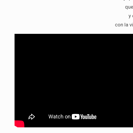
que
y
con la v