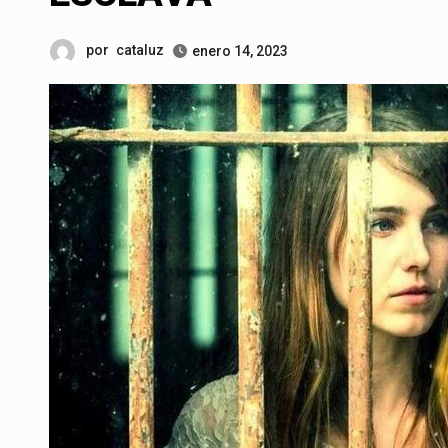
por
cataluz
enero 14, 2023