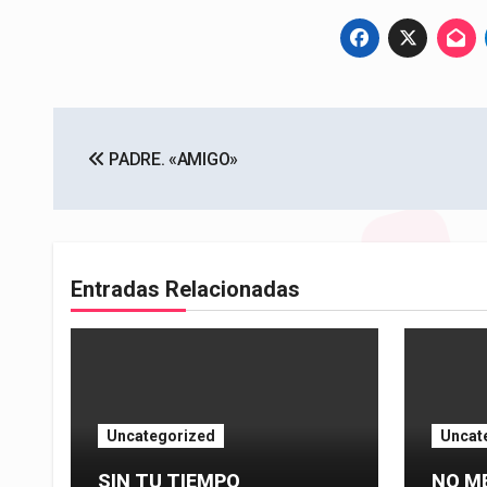
Navegación
PADRE. «AMIGO»
de
entradas
Entradas Relacionadas
Uncategorized
Uncat
SIN TU TIEMPO
NO M