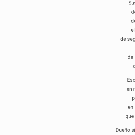
Su
d
d
e
de seg
de 
Esc
en 
p
en 
que
Dueño s