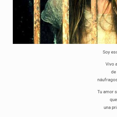
Soy es
Vivo 
de 
náufragos
Tu amor s
que
una pri