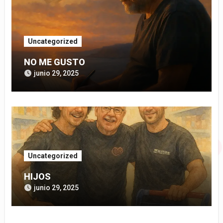
Uncategorized
NO ME GUSTO
junio 29, 2025
Uncategorized
HIJOS
junio 29, 2025