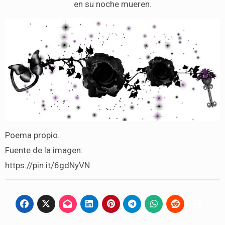
en su noche mueren.
Poema propio.
Fuente de la imagen:
https://pin.it/6gdNyVN