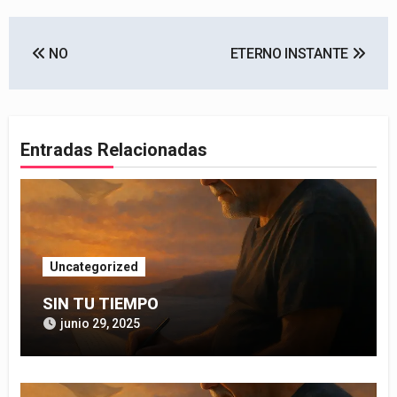
Navegación
NO
ETERNO INSTANTE
de
entradas
Entradas Relacionadas
Uncategorized
SIN TU TIEMPO
junio 29, 2025