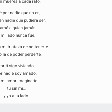
i mueres a cada rato.
é por nadie que no es,
en nadie que pudiera ser,
 amé a quien jamás
 mi lado nunca fue.
 mi tristeza de no tenerte
 la de poder perderte.
or ti sigo viviendo,
or nadie soy amado,
 mi amor imaginario!
tu sin mí…
y yo a tu lado.