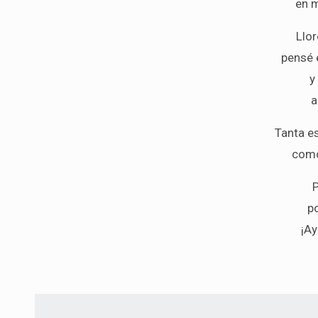
en m
Llor
pensé 
y
a
Tanta es
como
P
p
¡Ay