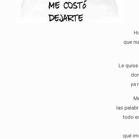
Ho
que nu
Le quise
don
ya 
Me
las palab
todo e
qué im