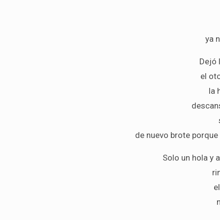
ya 
Dejó 
el ot
la 
descans
de nuevo brote porque
Solo un hola y 
r
e