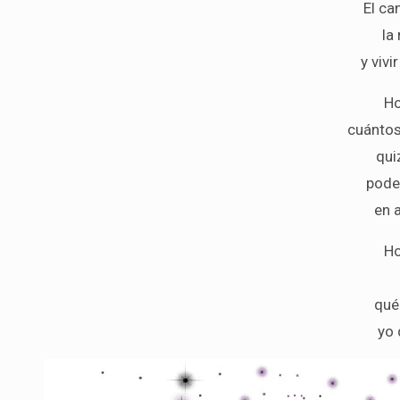
El ca
la
y vivi
Ho
cuántos
qui
pode
en a
Ho
qué
yo 