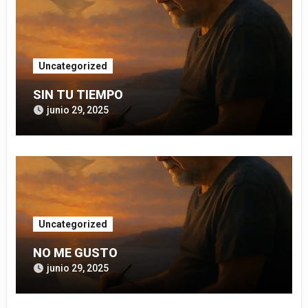
Uncategorized
SIN TU TIEMPO
junio 29, 2025
Uncategorized
NO ME GUSTO
junio 29, 2025