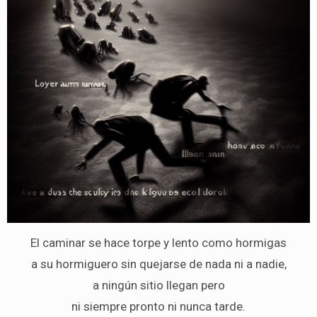
El caminar se hace torpe y lento como hormigas
a su hormiguero sin quejarse de nada ni a nadie,
a ningún sitio llegan pero
ni siempre pronto ni nunca tarde.