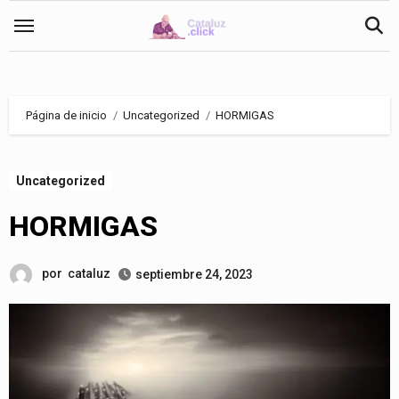
Saltar
al
contenido
Página de inicio
Uncategorized
HORMIGAS
Uncategorized
HORMIGAS
por
cataluz
septiembre 24, 2023