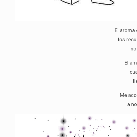
El aroma 
los recu
no
El am
cu
l
Me aco
a no