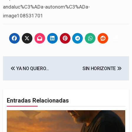
andaluc%C3%ADa-autonom%C3%ADa-
image108531701
Navegación
YA NO QUIERO…
SIN HORIZONTE
de
entradas
Entradas Relacionadas