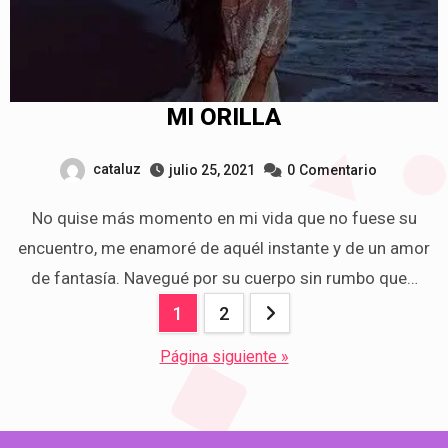
MI ORILLA
cataluz
julio 25, 2021
0
Comentario
No quise más momento en mi vida que no fuese su
encuentro, me enamoré de aquél instante y de un amor
de fantasía. Navegué por su cuerpo sin rumbo que…
Navegación
1
2
de
Página siguiente »
entradas